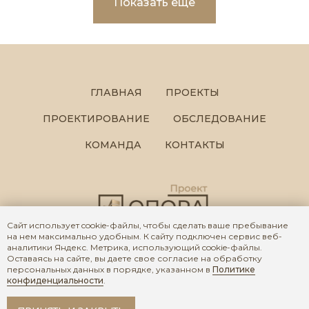
Показать ещё
ГЛАВНАЯ
ПРОЕКТЫ
ПРОЕКТИРОВАНИЕ
ОБСЛЕДОВАНИЕ
КОМАНДА
КОНТАКТЫ
Сайт использует cookie-файлы, чтобы сделать ваше пребывание
на нем максимально удобным. К cайту подключен сервис веб-
аналитики Яндекс. Метрика, использующий cookie-файлы.
© 2026 OPORA PROJECT
Оставаясь на сайте, вы даете свое согласие на обработку
персональных данных в порядке, указанном в
Политике
Политика конфиденциальности
конфиденциальности
.
Согласие на обработку персональных данных