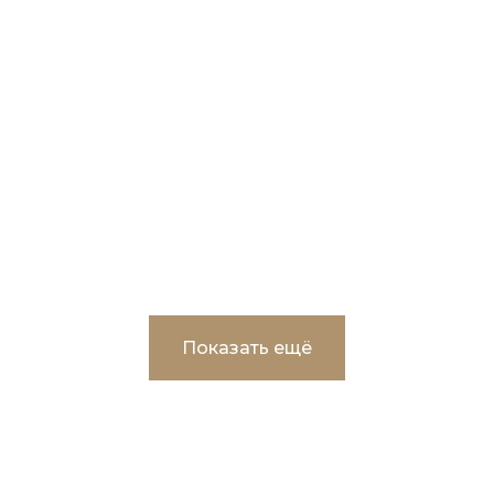
Капитальный ремонт здания МДОАУ
Родничок» в г.Пыть-Ях
Показать ещё