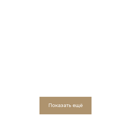
Мемориальный комплекс – Монумент
славы и Вечного огня в г.Пыть-Ях
Показать ещё