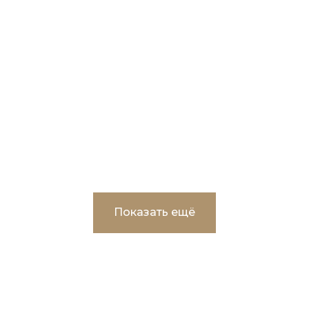
Капитальный ремонт помещений учебно-
лабораторного корпуса ФГАОУ ВО
"Тюменский государственный
университет"
Показать ещё