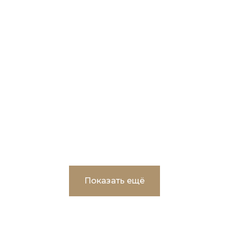
ЖК "Трилогия" Многоэтажные жилые
дома в г. Сургут
Показать ещё