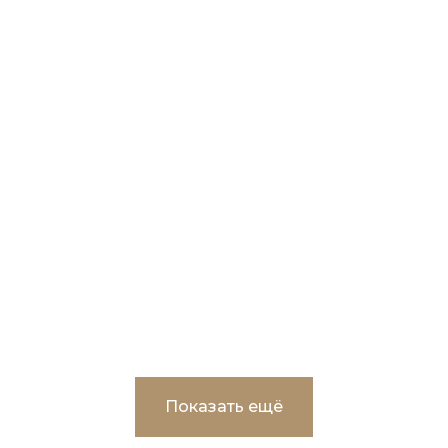
Корректировка и экспертное
сопровождение проектно-сметной
документации по объекту:
«Реконструкция ВОС-3 в г.Пыть-Ях»
Показать ещё