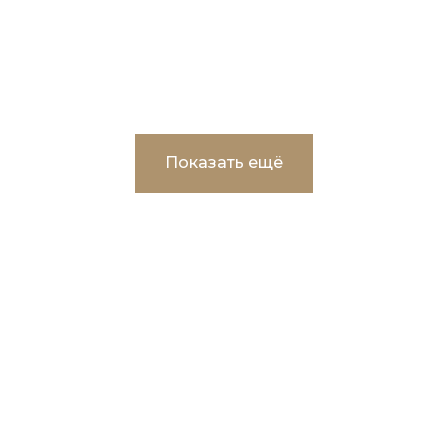
"Тюменский государственный
университет"
Показать ещё