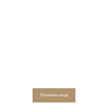
Строительство участка ливневого стока в
г.Пыть-Ях
Показать ещё