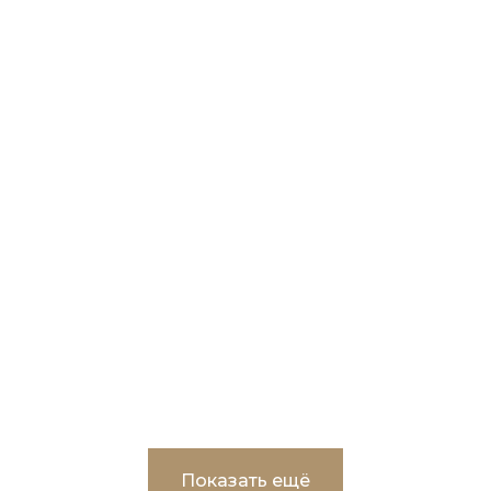
Капитальный ремонт здания МДОАУ
Родничок» в г.Пыть-Ях
Показать ещё