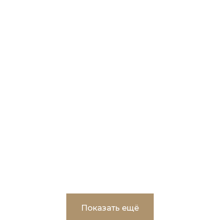
Мемориальный комплекс – Монумент
славы и Вечного огня в г.Пыть-Ях
Показать ещё