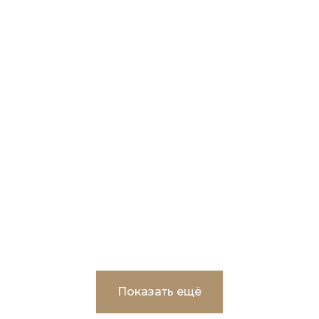
Корректировка и экспертное
сопровождение проектно-сметной
документации по объекту:
«Реконструкция ВОС-3 в г.Пыть-Ях»
Показать ещё