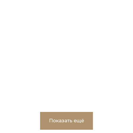
Корректировка и экспертное
сопровождение проектно-сметной
документации по объекту:
«Реконструкция ВОС-3 в г.Пыть-Ях»
Показать ещё