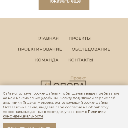
Показать ещё
ГЛАВНАЯ
ПРОЕКТЫ
ПРОЕКТИРОВАНИЕ
ОБСЛЕДОВАНИЕ
КОМАНДА
КОНТАКТЫ
Сайт использует cookie-файлы, чтобы сделать ваше пребывание
на нем максимально удобным. К cайту подключен сервис веб-
аналитики Яндекс. Метрика, использующий cookie-файлы.
© 2026 OPORA PROJECT
Оставаясь на сайте, вы даете свое согласие на обработку
персональных данных в порядке, указанном в
Политике
Политика конфиденциальности
конфиденциальности
.
Согласие на обработку персональных данных