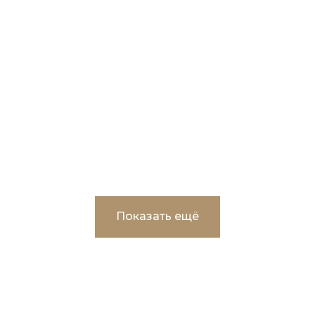
Капитальный ремонт помещений учебно-
лабораторного корпуса ФГАОУ ВО
"Тюменский государственный
университет"
Показать ещё