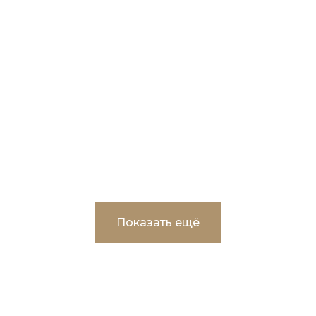
Капитальный ремонт здания МДОАУ
Родничок» в г.Пыть-Ях
Показать ещё