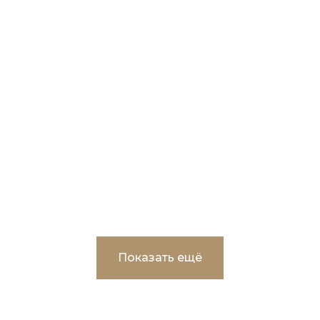
Мемориальный комплекс – Монумент
славы и Вечного огня в г.Пыть-Ях
Показать ещё