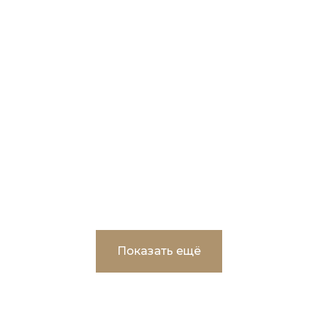
ЖК "Трилогия" Многоэтажные жилые
дома в г. Сургут
Показать ещё