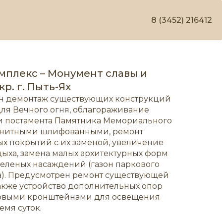
8 (3452) 216412
плекс – Монумент славы и
кр. г. Пыть-Ях
н демонтаж существующих конструкций
для Вечного огня, облагораживание
и постамента Памятника Мемориального
анитными шлифованными, ремонт
 покрытий с их заменой, увеличение
дыха, замена малых архитектурных форм
 зеленых насаждений (газон паркового
га). Предусмотрен ремонт существующей
также устройство дополнительных опор
овыми кронштейнами для освещения
емя суток.