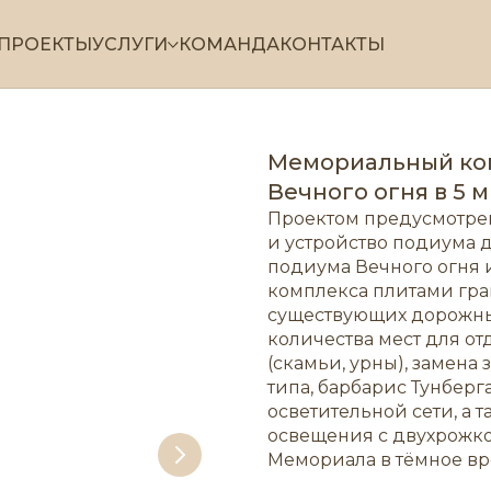
ПРОЕКТЫ
УСЛУГИ
КОМАНДА
КОНТАКТЫ
Мемориальный ком
Вечного огня в 5 м
Проектом предусмотре
и устройство подиума 
подиума Вечного огня 
комплекса плитами гр
существующих дорожных
количества мест для от
(скамьи, урны), замена
типа, барбарис Тунбер
осветительной сети, а 
освещения с двухрожк
Мемориала в тёмное вр