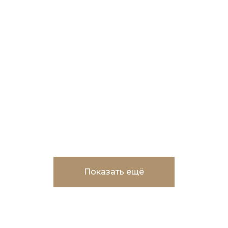
ЖК "Рассказы"
Многоквартирный
жилой дом с подземным
паркингом, г. Ханты-
Мансийск
Показать ещё