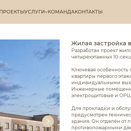
ПРОЕКТЫ
УСЛУГИ
КОМАНДА
КОНТАКТЫ
Жилая застройка в
Разработан проект жил
четырёхэтажных 10-се
Ключевая особенность п
квартиры первого этажа
индивидуальными выхо
Инженерные помещения
электрощитовые и ОРШ 
Для прокладки и обсл
предусмотрен техниче
здания. Он отделён от
противопожарными двер