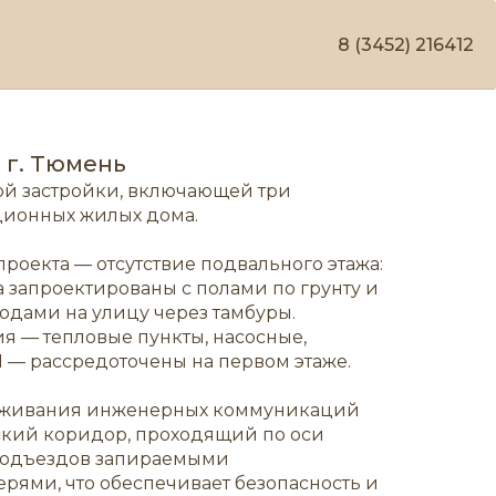
8 (3452) 216412
 г. Тюмень
ой застройки,
включающей три
кционных жилых дома
.
роекта — отсутствие подвального этажа:
 запроектированы с полами по грунту и
дами на улицу через тамбуры.
 — тепловые пункты, насосные,
— рассредоточены на первом этаже.
уживания инженерных коммуникаций
ский коридор, проходящий по оси
 подъездов запираемыми
ями, что обеспечивает безопасность и