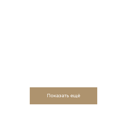
ЖК "Рассказы"
Многоквартирный
жилой дом с подземным
паркингом, г. Ханты-
Мансийск
Показать ещё